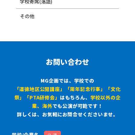
学校寄席(落語)
その他
お問い合わせ
MG企画では、学校での
「道徳地区公開講座」
「周年記念行事」
「文化
祭」
「PTA研修会」
は
もちろん、
学校以外の企
業、海外
でも公演が可能です！
詳しくは、お気軽にお問合せくださいませ。
学校/企業名